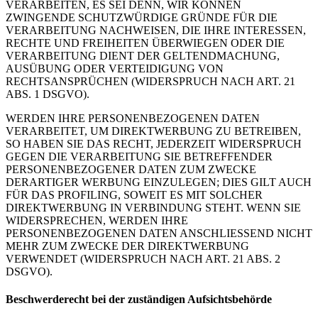
VERARBEITEN, ES SEI DENN, WIR KÖNNEN
ZWINGENDE SCHUTZWÜRDIGE GRÜNDE FÜR DIE
VERARBEITUNG NACHWEISEN, DIE IHRE INTERESSEN,
RECHTE UND FREIHEITEN ÜBERWIEGEN ODER DIE
VERARBEITUNG DIENT DER GELTENDMACHUNG,
AUSÜBUNG ODER VERTEIDIGUNG VON
RECHTSANSPRÜCHEN (WIDERSPRUCH NACH ART. 21
ABS. 1 DSGVO).
WERDEN IHRE PERSONENBEZOGENEN DATEN
VERARBEITET, UM DIREKTWERBUNG ZU BETREIBEN,
SO HABEN SIE DAS RECHT, JEDERZEIT WIDERSPRUCH
GEGEN DIE VERARBEITUNG SIE BETREFFENDER
PERSONENBEZOGENER DATEN ZUM ZWECKE
DERARTIGER WERBUNG EINZULEGEN; DIES GILT AUCH
FÜR DAS PROFILING, SOWEIT ES MIT SOLCHER
DIREKTWERBUNG IN VERBINDUNG STEHT. WENN SIE
WIDERSPRECHEN, WERDEN IHRE
PERSONENBEZOGENEN DATEN ANSCHLIESSEND NICHT
MEHR ZUM ZWECKE DER DIREKTWERBUNG
VERWENDET (WIDERSPRUCH NACH ART. 21 ABS. 2
DSGVO).
Beschwerde­recht bei der zuständigen Aufsichts­behörde