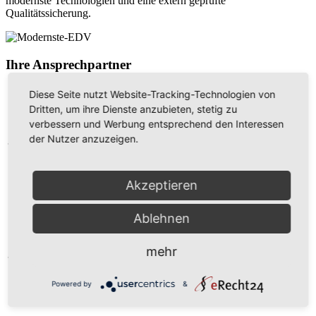
modernste Technologien und eine extern geprüfte
Qualitätssicherung.
Ihre Ansprechpartner
Martin Grünberg
Diese Seite nutzt Website-Tracking-Technologien von
Dritten, um ihre Dienste anzubieten, stetig zu
Manager Operations
verbessern und Werbung entsprechend den Interessen
der Nutzer anzuzeigen.
Telefon:
+49 (0) 6 81 / 94 74 - 290
Telefax:
+49 (0) 6 81 / 94 74 - 298
E-Mail:
martin.gruenberg@konz-logistics.com
Akzeptieren
Frank Scheidhauer
Ablehnen
Kaufm. Leitung
mehr
Telefon:
+49 (0) 6 81 / 94 74 - 250
Telefax:
+49 (0) 6 81 / 94 74 - 299
Powered by
&
E-Mail:
Frank.Scheidhauer@konz-logistics.com